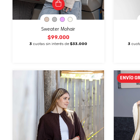
Sweater Mohair
$99.000
3
cuotas sin interés de
$33.000
3
cuot
ENVÍO G