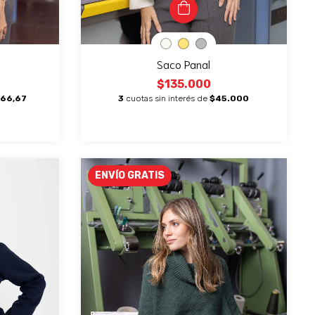
Saco Panal
$135.000
666,67
3
cuotas sin interés de
$45.000
ENVÍO GRATIS