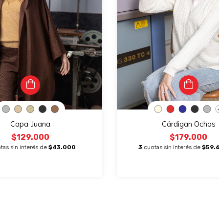
Capa Juana
Cárdigan Ochos
$129.000
$179.000
tas sin interés de
$43.000
3
cuotas sin interés de
$59.