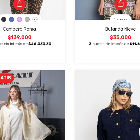
3 colores
+2
Campera Roma
Bufanda Nieve
$139.000
$35.000
as sin interés de
$46.333,33
3
cuotas sin interés de
$11.
RATIS