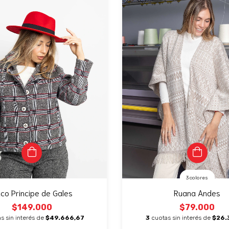
3 colores
co Principe de Gales
Ruana Andes
$149.000
$79.000
s sin interés de
$49.666,67
3
cuotas sin interés de
$26.