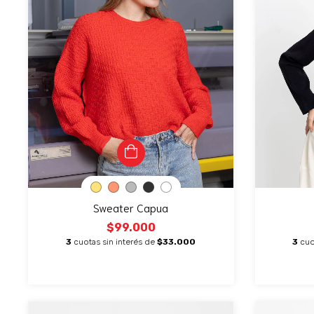
Sweater Capua
$99.000
3
cuotas sin interés de
$33.000
3
cuo