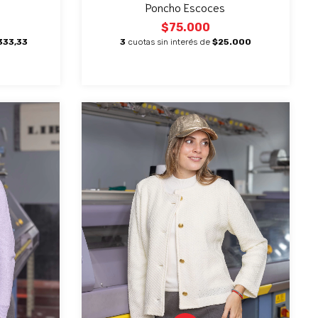
Poncho Escoces
$75.000
333,33
3
cuotas sin interés de
$25.000