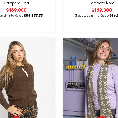
Campera Lina
Campera Nora
$169.000
$169.000
as sin interés de
$56.333,33
3
cuotas sin interés de
$56.