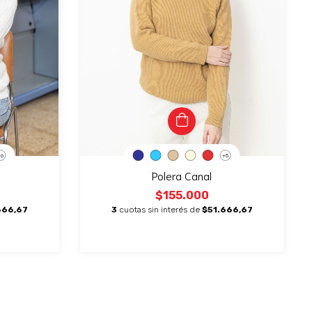
+6
+5
Polera Canal
$155.000
666,67
3
cuotas sin interés de
$51.666,67