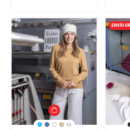
ENVÍO G
+12