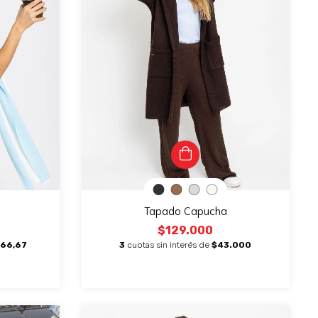
Tapado Capucha
$129.000
666,67
3
cuotas sin interés de
$43.000